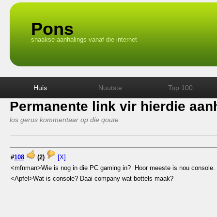
Pons
snaakse aanhalings vanaf die internet
Huis
Nuutste
Top 100
Permanente link vir hierdie aan
los gerus kommentaar op die qoute
#
108
(
2
)
[X]
<mfnman>Wie is nog in die PC gaming in? Hoor meeste is nou console.
<Apfel>Wat is console? Daai company wat bottels maak?